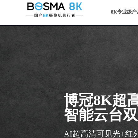
8K专业级产
博冠8K超
智能云台双
AI超高清可见光+红