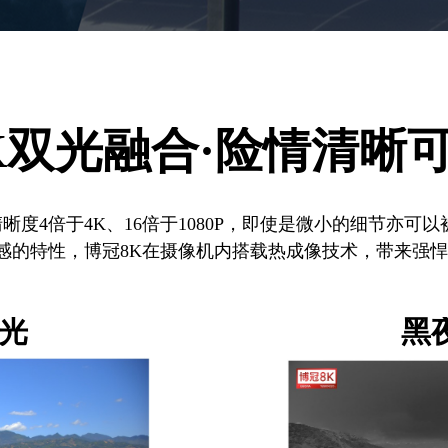
K双光融合·险情清晰
清晰度4倍于4K、16倍于1080P，即使是微小的细节亦
感的特性，博冠8K在摄像机内搭载热成像技术，带来强
光
黑