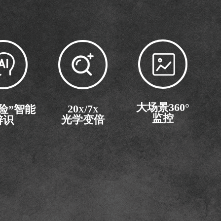
大场景360°
20
/7
险”智能
X
X
监控
光学变倍
辨识